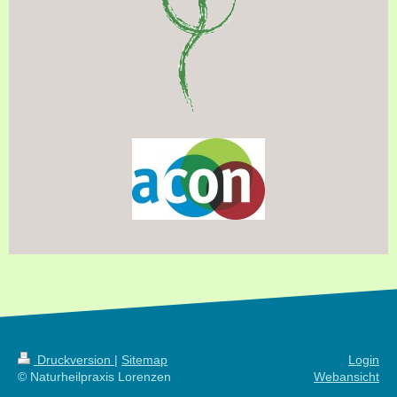
Druckversion
|
Sitemap
Login
© Naturheilpraxis Lorenzen
Webansicht