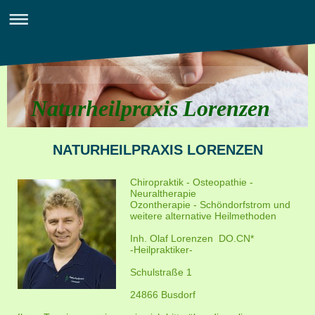
Naturheilpraxis Lorenzen
NATURHEILPRAXIS LORENZEN
Chiropraktik - Osteopathie -
Neuraltherapie
Ozontherapie - Schöndorfstrom und
weitere alternative Heilmethoden
Inh. Olaf Lorenzen DO.CN*
-Heilpraktiker-
Schulstraße 1
24866 Busdorf